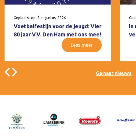
Geplaatst op: 5 augustus, 2026
Gepl
Voetbalfestijn voor de jeugd: Vier
In
80 jaar V.V. Den Ham met ons mee!
ve
Lees meer
Ga naar nieuws