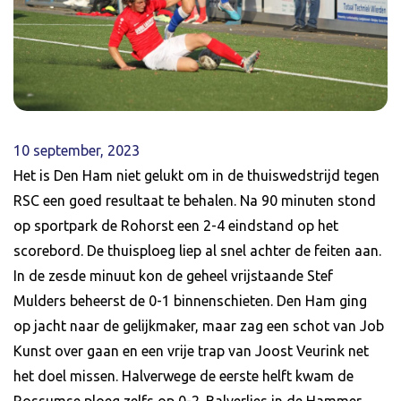
10 september, 2023
Het is Den Ham niet gelukt om in de thuiswedstrijd tegen
RSC een goed resultaat te behalen. Na 90 minuten stond
op sportpark de Rohorst een 2-4 eindstand op het
scorebord. De thuisploeg liep al snel achter de feiten aan.
In de zesde minuut kon de geheel vrijstaande Stef
Mulders beheerst de 0-1 binnenschieten. Den Ham ging
op jacht naar de gelijkmaker, maar zag een schot van Job
Kunst over gaan en een vrije trap van Joost Veurink net
het doel missen. Halverwege de eerste helft kwam de
Rossumse ploeg zelfs op 0-2. Balverlies in de Hammer