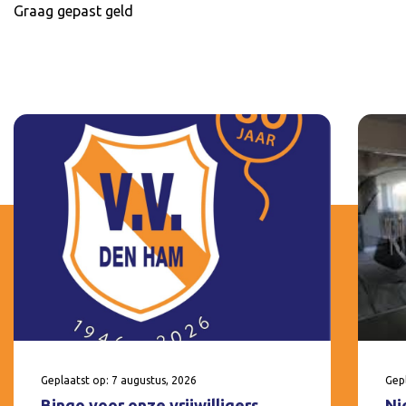
Graag gepast geld
Geplaatst op: 7 augustus, 2026
Gepl
Bingo voor onze vrijwilligers
Ni