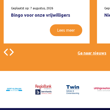
Geplaatst op: 7 augustus, 2026
Gepl
Bingo voor onze vrijwilligers
Ni
Lees meer
Ga naar nieuws