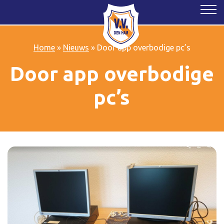
Home
»
Nieuws
»
Door app overbodige pc’s
Door app overbodige
pc’s