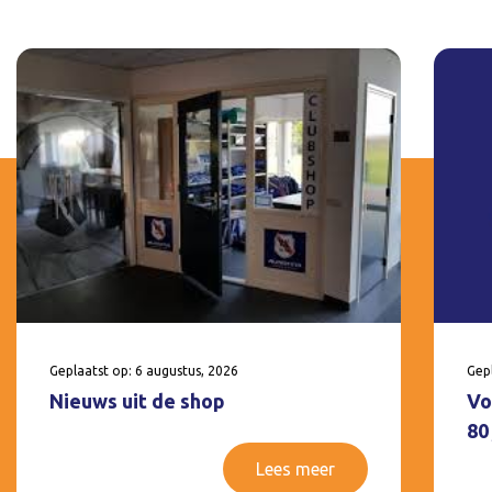
Geplaatst op: 6 augustus, 2026
Gepl
Nieuws uit de shop
Vo
80
Lees meer