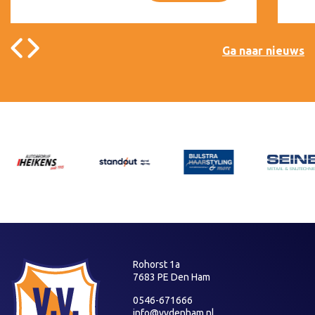
Ga naar nieuws
Rohorst 1a
7683 PE Den Ham
0546-671666
info@vvdenham.nl