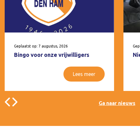
Geplaatst op: 7 augustus, 2026
Gepl
Bingo voor onze vrijwilligers
Ni
Lees meer
Ga naar nieuws