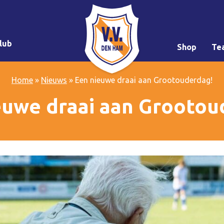
lub
Shop
Te
Home
»
Nieuws
»
Een nieuwe draai aan Grootouderdag!
euwe draai aan Grootou