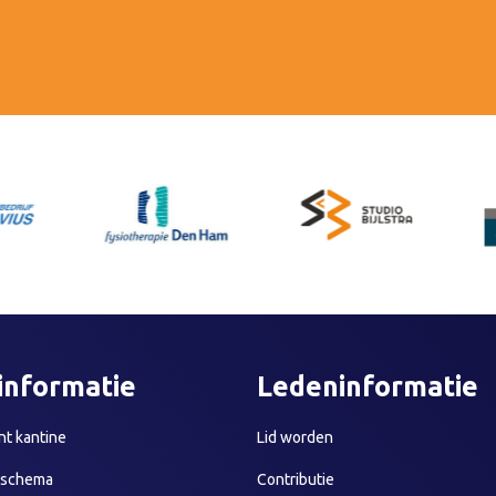
informatie
Ledeninformatie
t kantine
Lid worden
sschema
Contributie