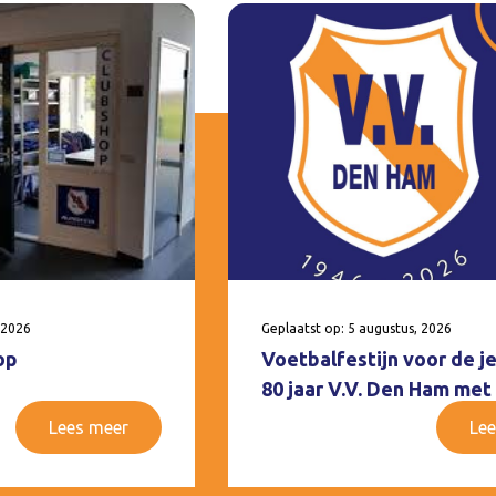
 2026
Geplaatst op: 5 augustus, 2026
op
Voetbalfestijn voor de j
80 jaar V.V. Den Ham met
Lees meer
Lee