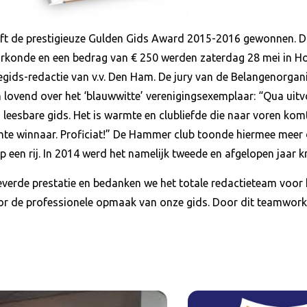
t de prestigieuze Gulden Gids Award 2015-2016 gewonnen. Dit 
rkonde en een bedrag van € 250 werden zaterdag 28 mei in Ho
iegids-redactie van v.v. Den Ham. De jury van de Belangenorga
ovend over het ‘blauwwitte’ verenigingsexemplaar: “Qua uitv
 leesbare gids. Het is warmte en clubliefde die naar voren komt
chte winnaar. Proficiat!” De Hammer club toonde hiermee mee
p een rij. In 2014 werd het namelijk tweede en afgelopen jaar k
leverde prestatie en bedanken we het totale redactieteam voor h
 de professionele opmaak van onze gids. Door dit teamwork 