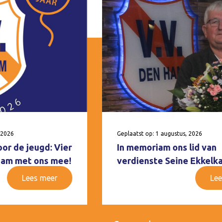
 2026
Geplaatst op: 1 augustus, 2026
oor de jeugd: Vier
In memoriam ons lid van
 Ham met ons mee!
verdienste Seine Ekkelk
Lees meer
Lee