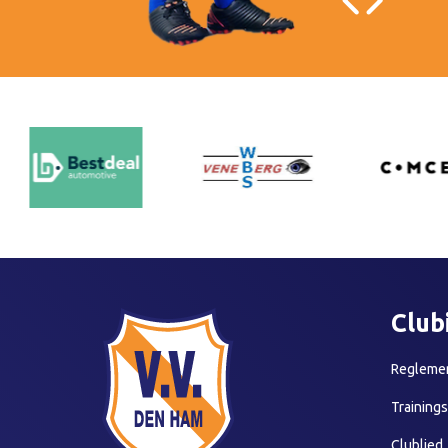
Club
Reglemen
Training
Clublied