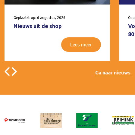
Geplaatst op: 6 augustus, 2026
Gepl
Nieuws uit de shop
Vo
80
Lees meer
Ga naar nieuws