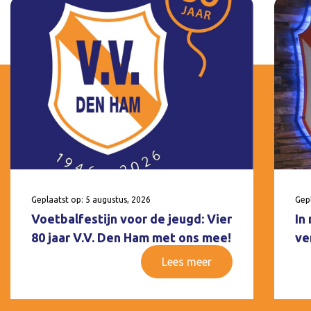
Geplaatst op: 5 augustus, 2026
Gepl
Voetbalfestijn voor de jeugd: Vier
In
80 jaar V.V. Den Ham met ons mee!
ve
Lees meer