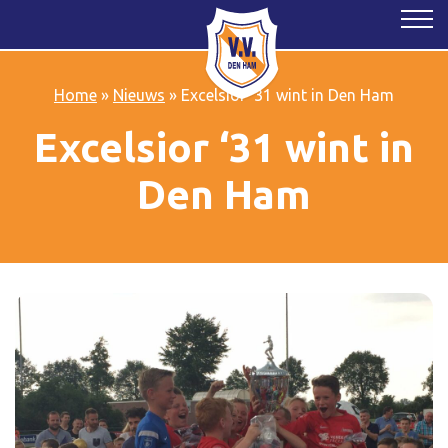
Home
»
Nieuws
»
Excelsior ‘31 wint in Den Ham
Excelsior ‘31 wint in
Den Ham