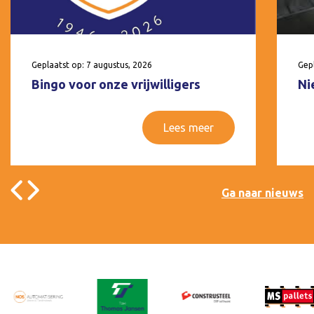
Geplaatst op: 7 augustus, 2026
Gepl
Bingo voor onze vrijwilligers
Ni
Lees meer
Ga naar nieuws