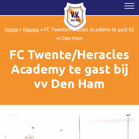
Home
»
Nieuws
»
FC Twente/Heracles Academy te gast bij
vv Den Ham
FC Twente/Heracles
Academy te gast bij
vv Den Ham