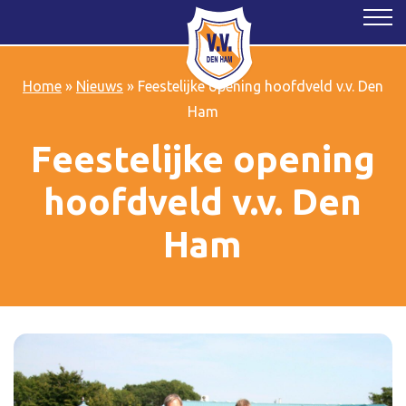
Home
»
Nieuws
»
Feestelijke opening hoofdveld v.v. Den
Ham
Feestelijke opening
hoofdveld v.v. Den
Ham