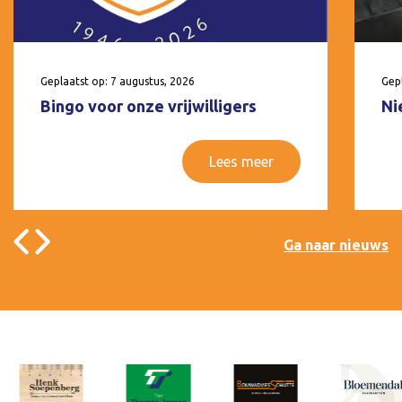
Geplaatst op: 7 augustus, 2026
Gepl
Bingo voor onze vrijwilligers
Ni
Lees meer
Ga naar nieuws