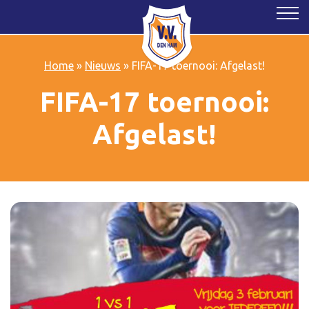
Home
»
Nieuws
»
FIFA-17 toernooi: Afgelast!
FIFA-17 toernooi:
Afgelast!