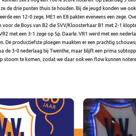
ze de drie punten thuis te houden. Bij de jeugd konden we oo
teerde een 12-0 zege, ME1 en E8 pakten eveneens een zege. Ove
im voor de Boys van B2 die SVV/Kloosterhaar B1 met 2-1 klopte
 VR2 met een 3-1 zege op Sp. Daarle. VR1 werd met een nederl
ren. De productiefste ploegen maakten er een prachtig schouws
d na de 3-0 nederlaag bij Twenthe, maar blijft een prima subtop
 stoom te komen, zodat we daar ook een flow kunnen notere