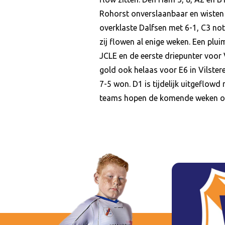
Rohorst onverslaanbaar en wisten 
overklaste Dalfsen met 6-1, C3 no
zij flowen al enige weken. Een plu
JCLE en de eerste driepunter voor
gold ook helaas voor E6 in Vilste
7-5 won. D1 is tijdelijk uitgeflow
teams hopen de komende weken op