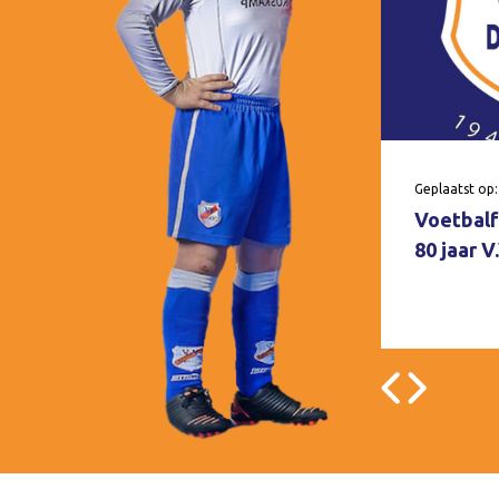
Geplaatst op:
Voetbalf
80 jaar 