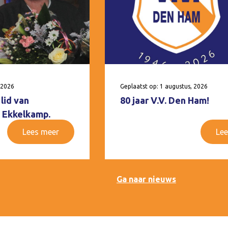
 2026
Geplaatst op: 1 augustus, 2026
lid van
80 jaar V.V. Den Ham!
 Ekkelkamp.
Lees meer
Lee
Ga naar nieuws