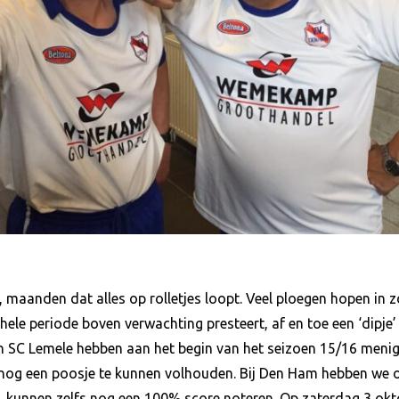
, maanden dat alles op rolletjes loopt. Veel ploegen hopen in z
hele periode boven verwachting presteert, af en toe een ‘dipje’
en SC Lemele hebben aan het begin van het seizoen 15/16 menig
t nog een poosje te kunnen volhouden. Bij Den Ham hebben we o
B1 kunnen zelfs nog een 100% score noteren. Op zaterdag 3 ok