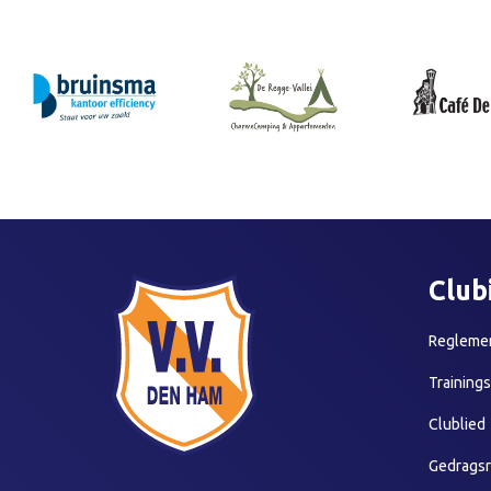
Club
Reglemen
Training
Clublied
Gedragsr