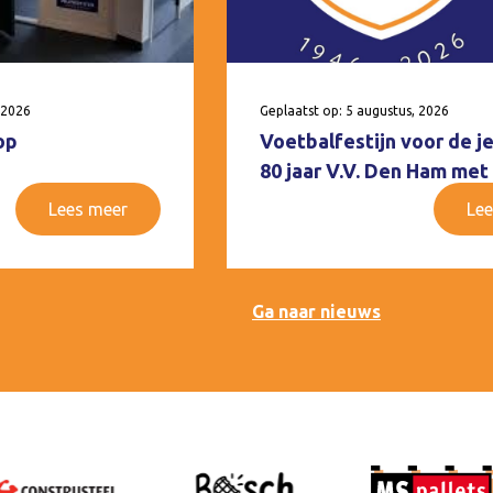
 2026
Geplaatst op: 5 augustus, 2026
op
Voetbalfestijn voor de j
80 jaar V.V. Den Ham met
Lees meer
Lee
Ga naar nieuws