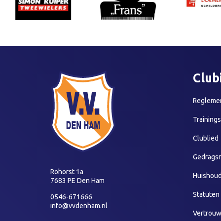
Club
Reglemen
Training
Clublied
Gedragsr
Rohorst 1a
Huishoud
7683 PE Den Ham
Statuten
0546-671666
info@vvdenham.nl
Vertrou