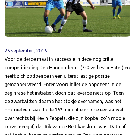
26 september, 2016
Voor de derde maal in successie in deze nog prille
competitie ging Den Ham onderuit (3-0 verlies in Enter) en
heeft zich zodoende in een uiterst lastige positie
gemanoeuvreerd. Enter Vooruit liet de opponent in de
beginfase het initiatief, doch dat leverde niets op. Toen
de zwartwitten daarna het stokje overnamen, was het
e
ook meteen raak. In de 16
minuut eindigde een aanval
over rechts bij Kevin Peppels, die zijn kopbal zo’n mooie
curve meegaf, dat Rik van de Belt kansloos was. Dat gaf
het toch al broze zelfvertrouwen bij Den Ham opnieuw