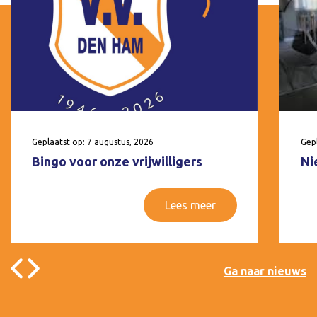
Geplaatst op: 7 augustus, 2026
Gepl
Bingo voor onze vrijwilligers
Ni
Lees meer
Ga naar nieuws