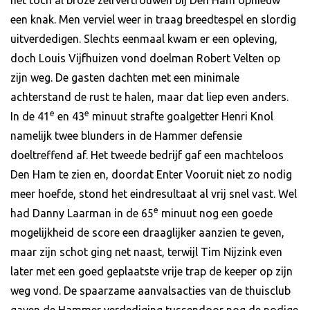
een knak. Men verviel weer in traag breedtespel en slordig
uitverdedigen. Slechts eenmaal kwam er een opleving,
doch Louis Vijfhuizen vond doelman Robert Velten op
zijn weg. De gasten dachten met een minimale
achterstand de rust te halen, maar dat liep even anders.
e
e
In de 41
en 43
minuut strafte goalgetter Henri Knol
namelijk twee blunders in de Hammer defensie
doeltreffend af. Het tweede bedrijf gaf een machteloos
Den Ham te zien en, doordat Enter Vooruit niet zo nodig
meer hoefde, stond het eindresultaat al vrij snel vast. Wel
e
had Danny Laarman in de 65
minuut nog een goede
mogelijkheid de score een draaglijker aanzien te geven,
maar zijn schot ging net naast, terwijl Tim Nijzink even
later met een goed geplaatste vrije trap de keeper op zijn
weg vond. De spaarzame aanvalsacties van de thuisclub
gaven de Hammer verdediging tussendoor nog de nodige