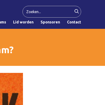
ams
Lid worden
Sponsoren
Contact
am?