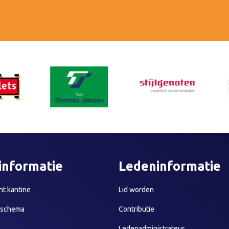
informatie
Ledeninformatie
t kantine
Lid worden
sschema
Contributie
Ledenadministrateur