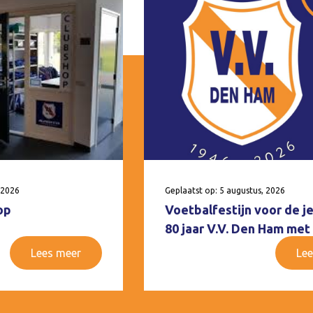
 2026
Geplaatst op: 5 augustus, 2026
op
Voetbalfestijn voor de j
80 jaar V.V. Den Ham met
Lees meer
Lee