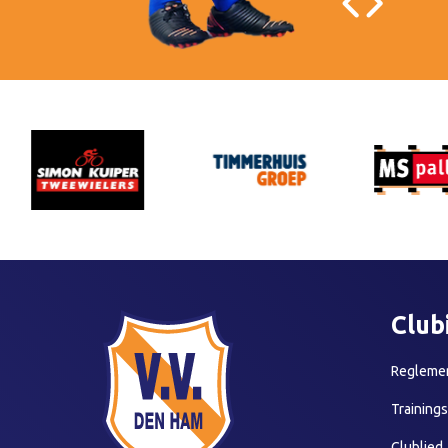
Club
Reglemen
Training
Clublied