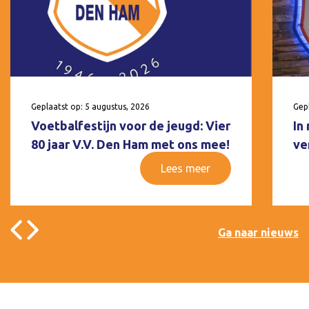
Geplaatst op: 5 augustus, 2026
Gepl
Voetbalfestijn voor de jeugd: Vier
In
80 jaar V.V. Den Ham met ons mee!
ve
Lees meer
Ga naar nieuws