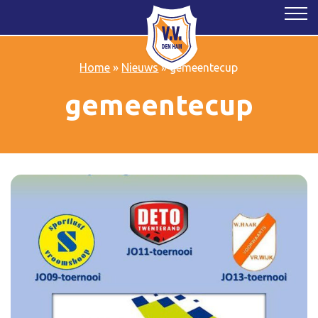
Home
»
Nieuws
»
gemeentecup
gemeentecup