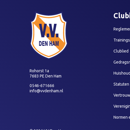
Club
Reglemen
Training
Clublied
Gedragsr
Rohorst 1a
Huishoud
7683 PE Den Ham
Statuten
0546-671666
info@vvdenham.nl
Vertrou
Verenigi
Normen 