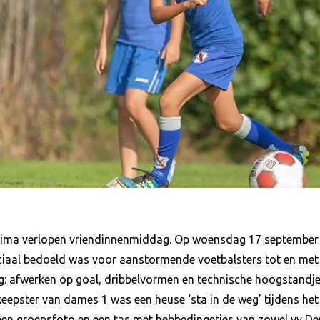
rima verlopen vriendinnenmiddag. Op woensdag 17 september
aal bedoeld was voor aanstormende voetbalsters tot en met 1
g: afwerken op goal, dribbelvormen en technische hoogstandje
keepster van dames 1 was een heuse ‘sta in de weg’ tijdens he
, een groepsfoto en een tas met hebbedingetjes van zowel vv D