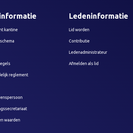
informatie
Ledeninformatie
t kantine
Lid worden
sschema
Contributie
Ledenadministrateur
egels
Afmelden als lid
elijk reglement
wenspersoon
ngssecretariaat
en waarden