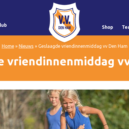
lub
Shop
Te
Home
»
Nieuws
»
Geslaagde vriendinnenmiddag vv Den Ham
e vriendinnenmiddag v