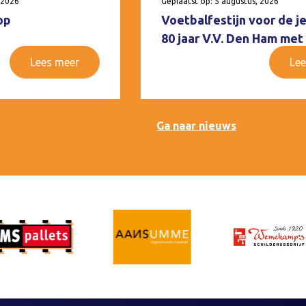
 2026
Geplaatst op: 5 augustus, 2026
op
Voetbalfestijn voor de j
80 jaar V.V. Den Ham met
Lees meer
Lee
Ga naar nieuws