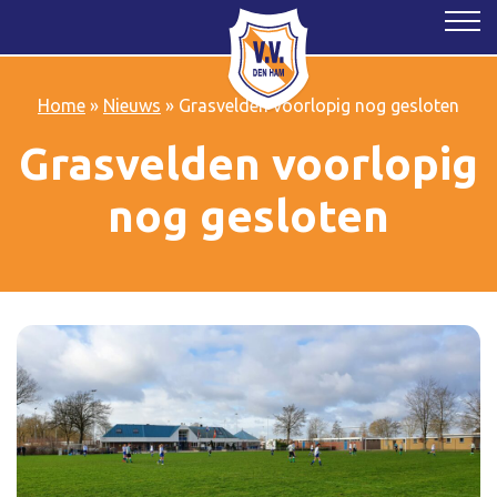
Home
»
Nieuws
»
Grasvelden voorlopig nog gesloten
Grasvelden voorlopig
nog gesloten