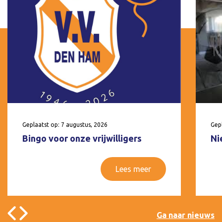
Geplaatst op: 7 augustus, 2026
Gepl
Bingo voor onze vrijwilligers
Ni
Lees meer
Ga naar nieuws