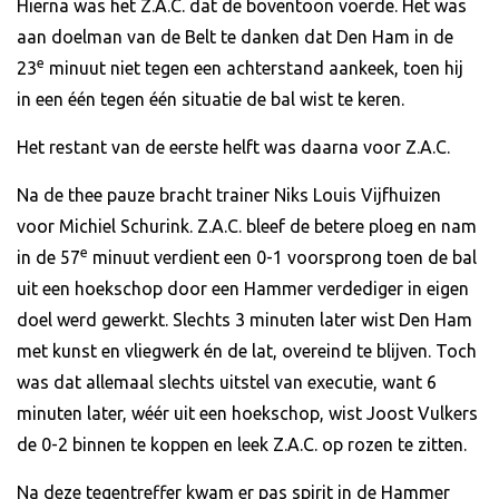
Hierna was het Z.A.C. dat de boventoon voerde. Het was
aan doelman van de Belt te danken dat Den Ham in de
e
23
minuut niet tegen een achterstand aankeek, toen hij
in een één tegen één situatie de bal wist te keren.
Het restant van de eerste helft was daarna voor Z.A.C.
Na de thee pauze bracht trainer Niks Louis Vijfhuizen
voor Michiel Schurink. Z.A.C. bleef de betere ploeg en nam
e
in de 57
minuut verdient een 0-1 voorsprong toen de bal
uit een hoekschop door een Hammer verdediger in eigen
doel werd gewerkt. Slechts 3 minuten later wist Den Ham
met kunst en vliegwerk én de lat, overeind te blijven. Toch
was dat allemaal slechts uitstel van executie, want 6
minuten later, wéér uit een hoekschop, wist Joost Vulkers
de 0-2 binnen te koppen en leek Z.A.C. op rozen te zitten.
Na deze tegentreffer kwam er pas spirit in de Hammer