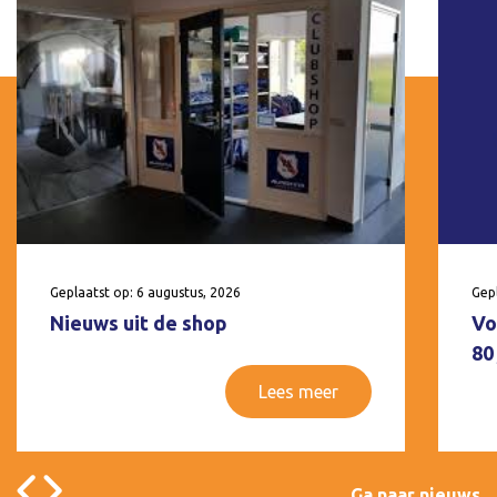
Geplaatst op: 6 augustus, 2026
Gepl
Nieuws uit de shop
Vo
80
Lees meer
Ga naar nieuws