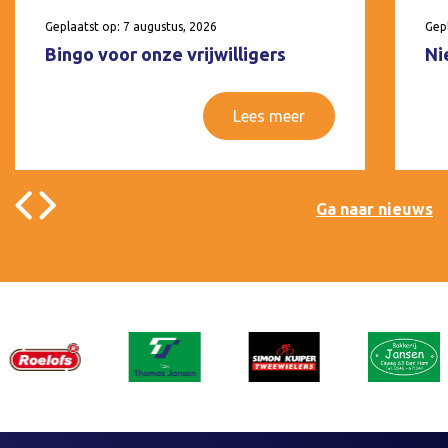
Geplaatst op: 7 augustus, 2026
Gepl
Bingo voor onze vrijwilligers
Ni
Lees meer
Ga naar nieuws