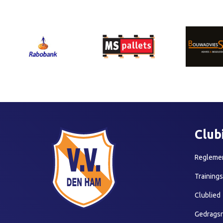
Club
Reglemen
Training
Clublied
Gedragsr