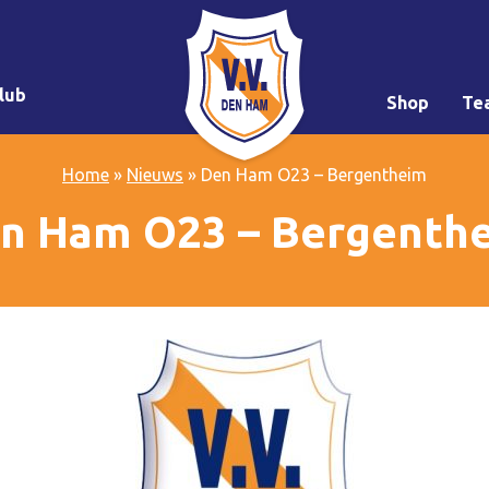
lub
Shop
Te
Home
»
Nieuws
»
Den Ham O23 – Bergentheim
n Ham O23 – Bergenth