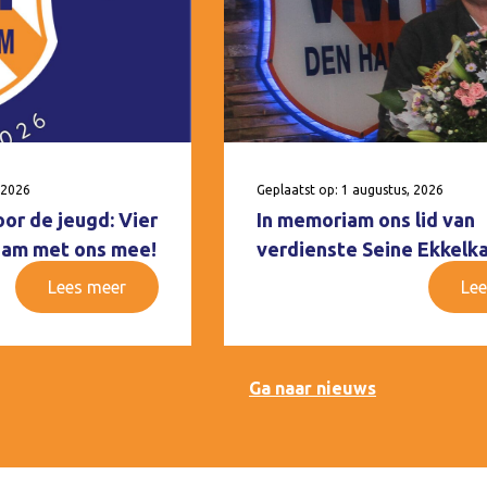
 2026
Geplaatst op: 1 augustus, 2026
oor de jeugd: Vier
In memoriam ons lid van
 Ham met ons mee!
verdienste Seine Ekkelk
Lees meer
Lee
Ga naar nieuws