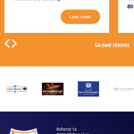
80
Lees meer
Ga naar nieuws
Rohorst 1a