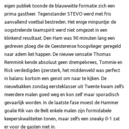
eigen publiek toonde de blauwwitte formatie zich een
prima gastheer. Tegenstander STEVO werd met fris
aanvallend voetbal bestreden. Het enige minpuntje: de
oogstrelende teamspirit werd niet omgezet in een
klinkend resultaat. Den Ham was 90 minuten lang een
gedreven ploeg die de Geesterense hoogvlieger geregeld
naar adem liet happen. De nieuwe sensatie Thomas
Remmink kende absoluut geen drempelvrees, Tommie en
Rick verdedigden ijzersterk, het middenveld was perfect
in balans: kortom een genot om naar te kijken. De
nieuwbakken zondag eersteklasser uit Twente kwam zelfs
meerdere malen goed weg en kon zelf maar sporadisch
gevaarlijk worden. In de laatste fase moest de Hammer
goalie Rik van de Belt enkele malen zijn formidabele
keeperskwaliteiten tonen, maar zelfs een sneaky 0-1 zat
er voor de gasten niet in.