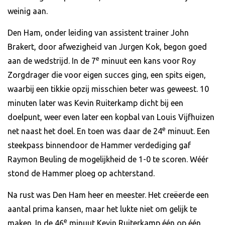
weinig aan.
Den Ham, onder leiding van assistent trainer John
Brakert, door afwezigheid van Jurgen Kok, begon goed
e
aan de wedstrijd. In de 7
minuut een kans voor Roy
Zorgdrager die voor eigen succes ging, een spits eigen,
waarbij een tikkie opzij misschien beter was geweest. 10
minuten later was Kevin Ruiterkamp dicht bij een
doelpunt, weer even later een kopbal van Louis Vijfhuizen
e
net naast het doel. En toen was daar de 24
minuut. Een
steekpass binnendoor de Hammer verdediging gaf
Raymon Beuling de mogelijkheid de 1-0 te scoren. Wéér
stond de Hammer ploeg op achterstand.
Na rust was Den Ham heer en meester. Het creëerde een
aantal prima kansen, maar het lukte niet om gelijk te
e
maken. In de 46
minuut Kevin Ruiterkamp één op één