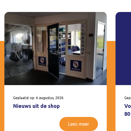
Geplaatst op: 6 augustus, 2026
Gepl
Nieuws uit de shop
Vo
80
Lees meer