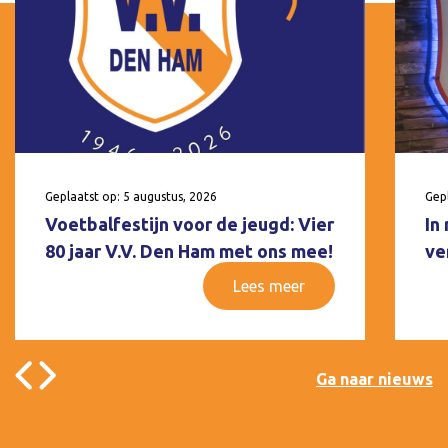
Geplaatst op: 5 augustus, 2026
Gepl
Voetbalfestijn voor de jeugd: Vier
In
80 jaar V.V. Den Ham met ons mee!
ve
Lees meer
Ga naar nieuws