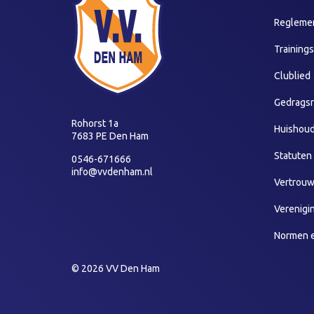
Reglemen
Training
Clublied
Gedragsr
Rohorst 1a
Huishoud
7683 PE Den Ham
Statuten
0546-671666
info@vvdenham.nl
Vertrou
Verenigi
Normen 
© 2026 VV Den Ham