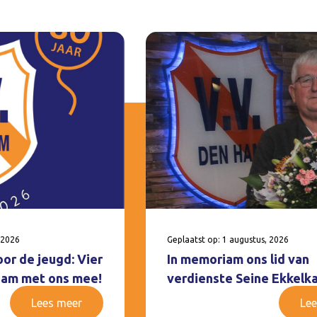
 2026
Geplaatst op: 1 augustus, 2026
oor de jeugd: Vier
In memoriam ons lid van
 Ham met ons mee!
verdienste Seine Ekkelk
Lees meer
Lee