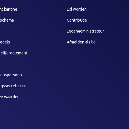
t kantine
Lid worden
sschema
Contributie
Ledenadministrateur
egels
Afmelden als lid
elijk reglement
wenspersoon
ngssecretariaat
en waarden