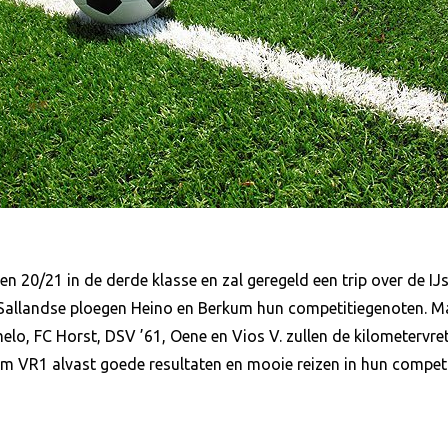
n 20/21 in de derde klasse en zal geregeld een trip over de I
e Sallandse ploegen Heino en Berkum hun competitiegenoten. Ma
elo, FC Horst, DSV ’61, Oene en Vios V. zullen de kilometervret
 VR1 alvast goede resultaten en mooie reizen in hun competit