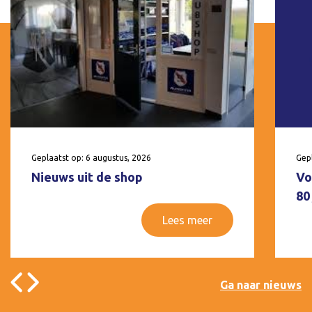
Geplaatst op: 6 augustus, 2026
Gepl
Nieuws uit de shop
Vo
80
Lees meer
Ga naar nieuws