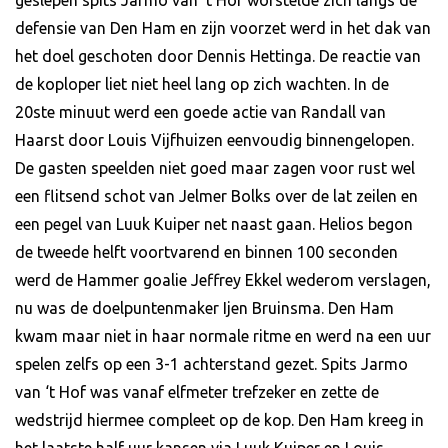
defensie van Den Ham en zijn voorzet werd in het dak van
het doel geschoten door Dennis Hettinga. De reactie van
de koploper liet niet heel lang op zich wachten. In de
20ste minuut werd een goede actie van Randall van
Haarst door Louis Vijfhuizen eenvoudig binnengelopen.
De gasten speelden niet goed maar zagen voor rust wel
een flitsend schot van Jelmer Bolks over de lat zeilen en
een pegel van Luuk Kuiper net naast gaan. Helios begon
de tweede helft voortvarend en binnen 100 seconden
werd de Hammer goalie Jeffrey Ekkel wederom verslagen,
nu was de doelpuntenmaker Ijen Bruinsma. Den Ham
kwam maar niet in haar normale ritme en werd na een uur
spelen zelfs op een 3-1 achterstand gezet. Spits Jarmo
van ‘t Hof was vanaf elfmeter trefzeker en zette de
wedstrijd hiermee compleet op de kop. Den Ham kreeg in
het laatste half uur kansen via Luuk Kuiper en Louis