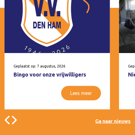
Geplaatst op: 7 augustus, 2026
Gepl
Bingo voor onze vrijwilligers
Ni
Lees meer
Ga naar nieuws