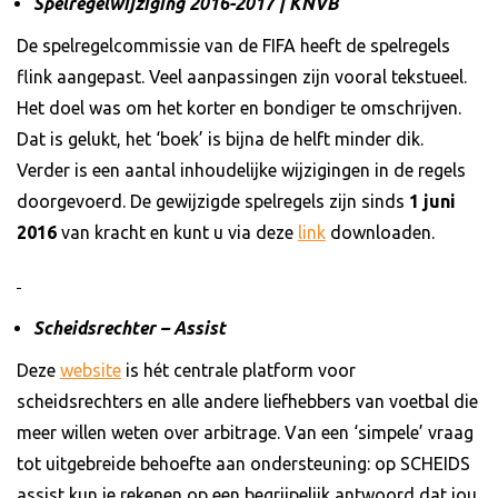
Spelregelwijziging 2016-2017 | KNVB
De spelregelcommissie van de FIFA heeft de spelregels
flink aangepast. Veel aanpassingen zijn vooral tekstueel.
Het doel was om het korter en bondiger te omschrijven.
Dat is gelukt, het ‘boek’ is bijna de helft minder dik.
Verder is een aantal inhoudelijke wijzigingen in de regels
doorgevoerd. De gewijzigde spelregels zijn sinds
1 juni
2016
van kracht en kunt u via deze
link
downloaden.
Scheidsrechter – Assist
Deze
website
is hét centrale platform voor
scheidsrechters en alle andere liefhebbers van voetbal die
meer willen weten over arbitrage. Van een ‘simpele’ vraag
tot uitgebreide behoefte aan ondersteuning: op SCHEIDS
assist kun je rekenen op een begrijpelijk antwoord dat jou