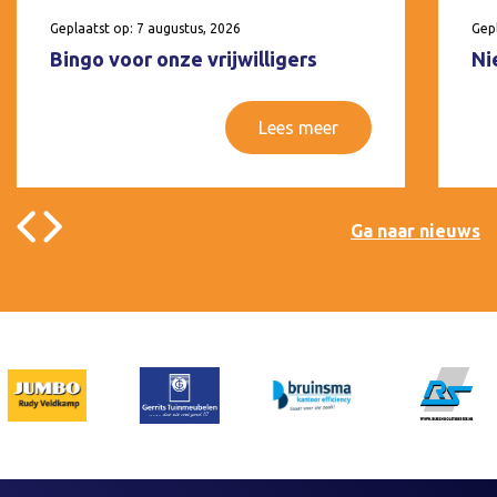
Geplaatst op: 7 augustus, 2026
Gepl
Bingo voor onze vrijwilligers
Ni
Lees meer
Ga naar nieuws