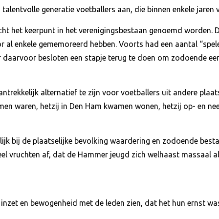
 talentvolle generatie voetballers aan, die binnen enkele jaren
ht het keerpunt in het verenigingsbestaan genoemd worden. D
r al enkele gememoreerd hebben. Voorts had een aantal “spele
r daarvoor besloten een stapje terug te doen om zodoende een
rekkelijk alternatief te zijn voor voetballers uit andere plaats
men waren, hetzij in Den Ham kwamen wonen, hetzij op- en neer
lijk bij de plaatselijke bevolking waardering en zodoende bes
eel vruchten af, dat de Hammer jeugd zich welhaast massaal al
jn inzet en bewogenheid met de leden zien, dat het hun ernst w