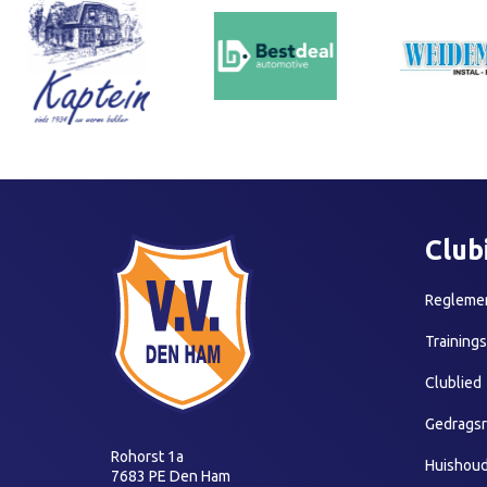
Club
Reglemen
Training
Clublied
Gedragsr
Rohorst 1a
Huishoud
7683 PE Den Ham