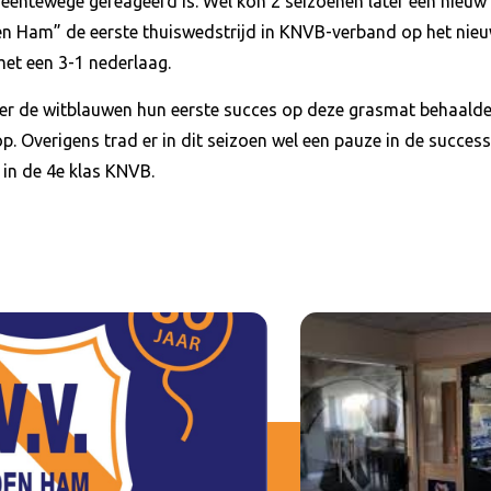
meentewege gereageerd is. Wel kon 2 seizoenen later een nieu
n Ham” de eerste thuiswedstrijd in KNVB-verband op het nieuw
met een 3-1 nederlaag.
r de witblauwen hun eerste succes op deze grasmat behaalden
op. Overigens trad er in dit seizoen wel een pauze in de succe
 in de 4e klas KNVB.