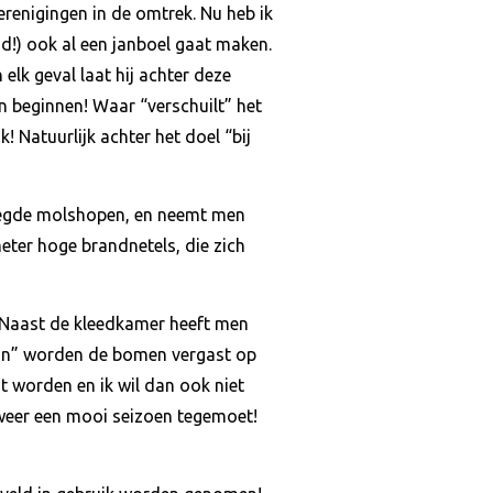
erenigingen in de omtrek. Nu heb ik
!) ook al een janboel gaat maken.
elk geval laat hij achter deze
en beginnen! Waar “verschuilt” het
k! Natuurlijk achter het doel “bij
elegde molshopen, en neemt men
eter hoge brandnetels, die zich
n! Naast de kleedkamer heeft men
 van” worden de bomen vergast op
it worden en ik wil dan ook niet
weer een mooi seizoen tegemoet!