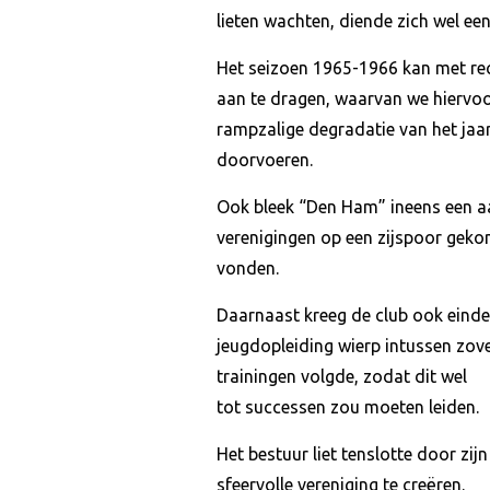
lieten wachten, diende zich wel een
Het seizoen 1965-1966 kan met rec
aan te dragen, waarvan we hiervoo
rampzalige degradatie van het jaa
doorvoeren.
Ook bleek “Den Ham” ineens een aant
verenigingen op een zijspoor geko
vonden.
Daarnaast kreeg de club ook einde
jeugdopleiding wierp intussen zov
trainingen volgde, zodat dit wel
tot successen zou moeten leiden.
Het bestuur liet tenslotte door zi
sfeervolle vereniging te creëren.