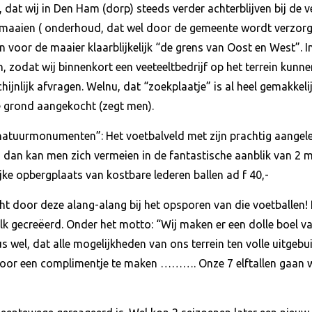
 dat wij in Den Ham (dorp) steeds verder achterblijven bij de v
smaaien ( onderhoud, dat wel door de gemeente wordt verzorgd
voor de maaier klaarblijkelijk “de grens van Oost en West”. In 
n, zodat wij binnenkort een veeteeltbedrijf op het terrein kunn
hijnlijk afvragen. Welnu, dat “zoekplaatje” is al heel gemakkelij
e grond aangekocht (zegt men).
“natuurmonumenten”: Het voetbalveld met zijn prachtig aang
 dan kan men zich vermeien in de fantastische aanblik van 2 m
jke opbergplaats van kostbare lederen ballen ad f 40,-
ocht door deze alang-alang bij het opsporen van die voetballe
kalk gecreëerd. Onder het motto: “Wij maken er een dolle boel
dus wel, dat alle mogelijkheden van ons terrein ten volle uitgebu
voor een complimentje te maken ………. Onze 7 elftallen gaan 