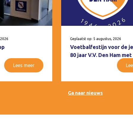
 2026
Geplaatst op: 5 augustus, 2026
op
Voetbalfestijn voor de j
80 jaar V.V. Den Ham met
Lees meer
Lee
Ga naar nieuws