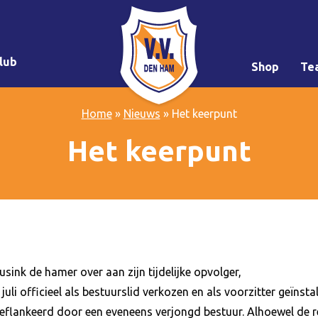
lub
Shop
Te
Home
»
Nieuws
»
Het keerpunt
Het keerpunt
sink de hamer over aan zijn tijdelijke opvolger,
 juli officieel als bestuurslid verkozen en als voorzitter geïnst
 geflankeerd door een eveneens verjongd bestuur. Alhoewel de r