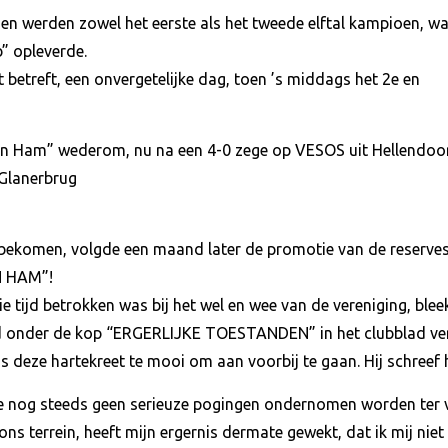
en werden zowel het eerste als het tweede elftal kampioen, wa
” opleverde.
 betreft, een onvergetelijke dag, toen ’s middags het 2e en
n Ham” wederom, nu na een 4-0 zege op VESOS uit Hellendoor
 Glanerbrug
bekomen, volgde een maand later de promotie van de reserves!
N HAM”!
e tijd betrokken was bij het wel en wee van de vereniging, blee
d onder de kop “ERGERLIJKE TOESTANDEN” in het clubblad ver
 is deze hartekreet te mooi om aan voorbij te gaan. Hij schreef
jde nog steeds geen serieuze pogingen ondernomen worden ter 
s terrein, heeft mijn ergernis dermate gewekt, dat ik mij niet 