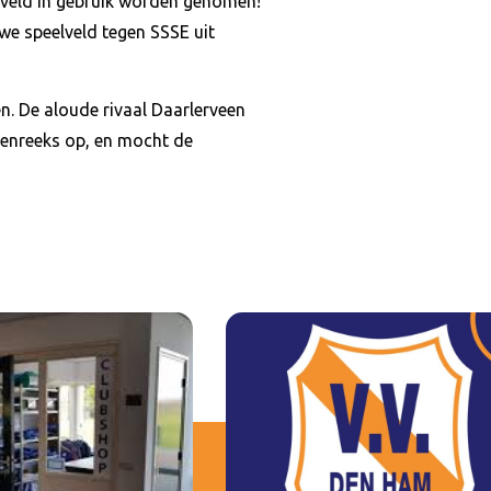
w veld in gebruik worden genomen!
e speelveld tegen SSSE uit
. De aloude rivaal Daarlerveen
ssenreeks op, en mocht de