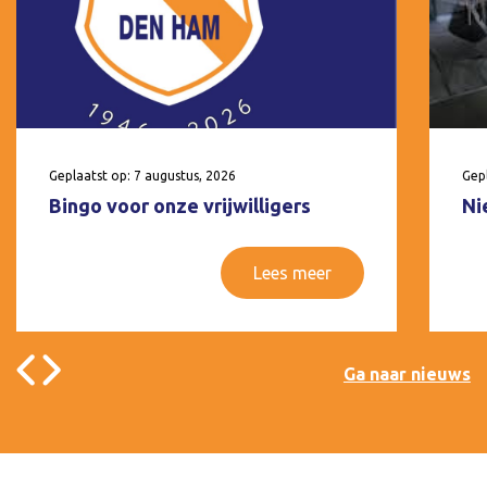
Geplaatst op: 7 augustus, 2026
Gepl
Bingo voor onze vrijwilligers
Ni
Lees meer
Ga naar nieuws