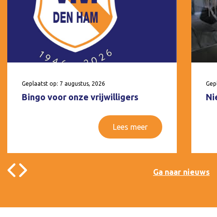
Geplaatst op: 7 augustus, 2026
Gepl
Bingo voor onze vrijwilligers
Ni
Lees meer
Ga naar nieuws