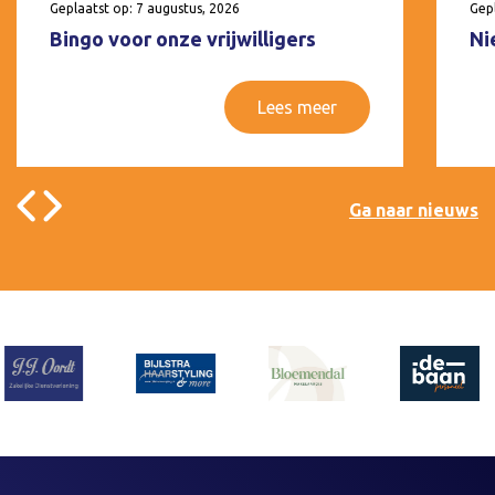
Geplaatst op: 7 augustus, 2026
Gepl
Bingo voor onze vrijwilligers
Ni
Lees meer
Ga naar nieuws