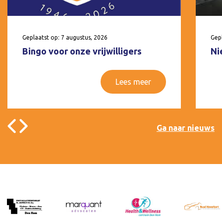
Geplaatst op: 7 augustus, 2026
Gepl
Bingo voor onze vrijwilligers
Ni
Lees meer
Ga naar nieuws