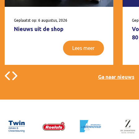
Geplaatst op: 6 augustus, 2026
Gepl
Nieuws uit de shop
Vo
80
Lees meer
Ga naar nieuws