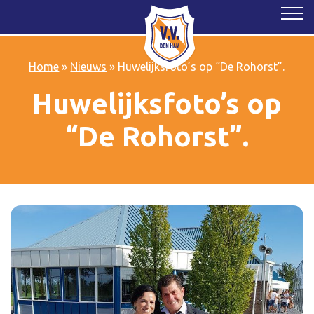
Home
»
Nieuws
»
Huwelijksfoto’s op “De Rohorst”.
Huwelijksfoto’s op
“De Rohorst”.