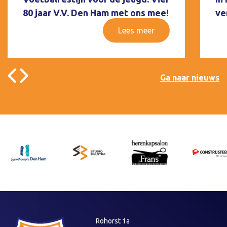
80 jaar V.V. Den Ham met ons mee!
ve
Lees meer
Ga naar nieuws
Rohorst 1a