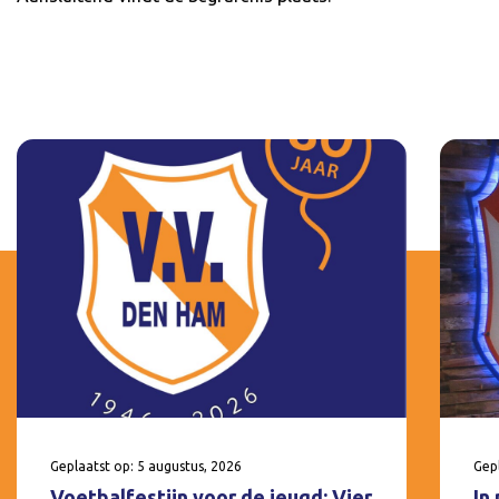
Geplaatst op: 5 augustus, 2026
Gepl
Voetbalfestijn voor de jeugd: Vier
In