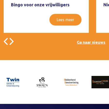
Bingo voor onze vrijwilligers
Ni
Lees meer
Ga naar nieuws