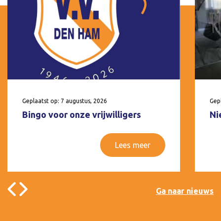
Geplaatst op: 7 augustus, 2026
Gepl
Bingo voor onze vrijwilligers
Ni
Lees meer
Ga naar nieuws