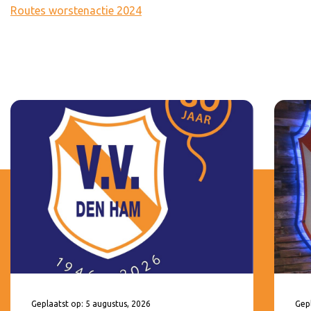
Routes worstenactie 2024
Geplaatst op: 5 augustus, 2026
Gepl