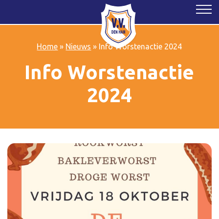
Home
»
Nieuws
»
Info Worstenactie 2024
Info Worstenactie
2024