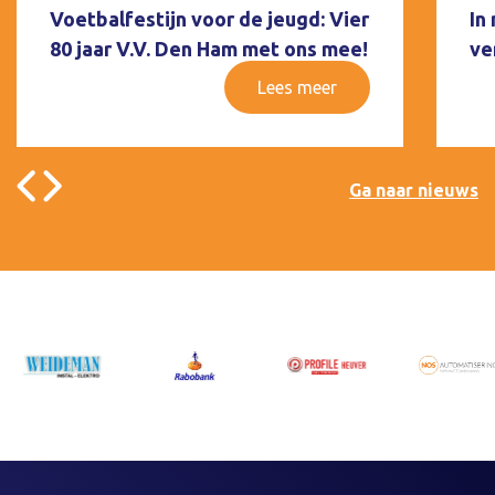
Voetbalfestijn voor de jeugd: Vier
In
80 jaar V.V. Den Ham met ons mee!
ve
Lees meer
Ga naar nieuws