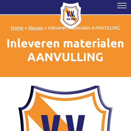
Home
»
Nieuws
»
Inleveren materialen AANVULLING
Inleveren materialen
AANVULLING