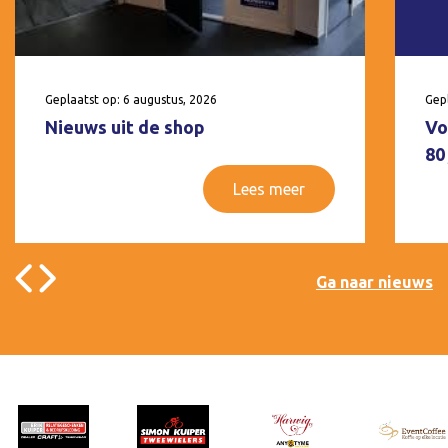
Geplaatst op: 6 augustus, 2026
Gepl
Nieuws uit de shop
Vo
80
Lees meer
Ga naar nieuws