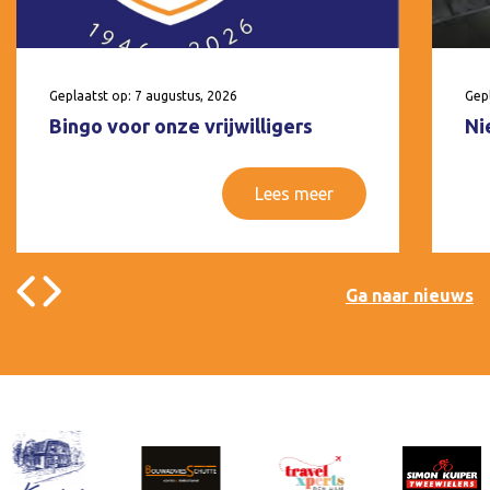
Geplaatst op: 7 augustus, 2026
Gepl
Bingo voor onze vrijwilligers
Ni
Lees meer
Ga naar nieuws