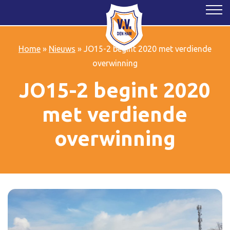
Home
»
Nieuws
»
JO15-2 begint 2020 met verdiende
overwinning
JO15-2 begint 2020
met verdiende
overwinning