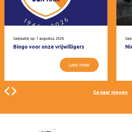
Geplaatst op: 7 augustus, 2026
Gepl
Bingo voor onze vrijwilligers
Ni
Lees meer
Ga naar nieuws