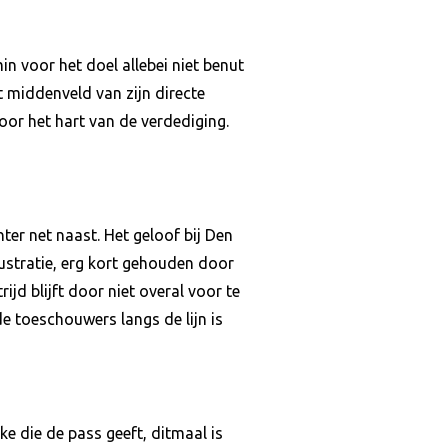
n voor het doel allebei niet benut
t middenveld van zijn directe
oor het hart van de verdediging.
hter net naast. Het geloof bij Den
ustratie, erg kort gehouden door
jd blijft door niet overal voor te
e toeschouwers langs de lijn is
e die de pass geeft, ditmaal is