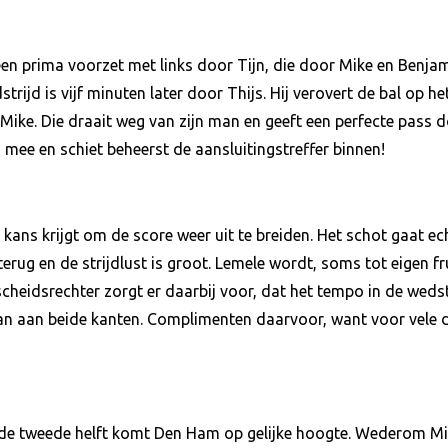
n prima voorzet met links door Tijn, die door Mike en Benjami
ijd is vijf minuten later door Thijs. Hij verovert de bal op he
 Mike. Die draait weg van zijn man en geeft een perfecte pass d
mee en schiet beheerst de aansluitingstreffer binnen!
 kans krijgt om de score weer uit te breiden. Het schot gaat ec
ug en de strijdlust is groot. Lemele wordt, soms tot eigen fr
heidsrechter zorgt er daarbij voor, dat het tempo in de wedstri
aan aan beide kanten. Complimenten daarvoor, want voor vele d
n de tweede helft komt Den Ham op gelijke hoogte. Wederom Mik