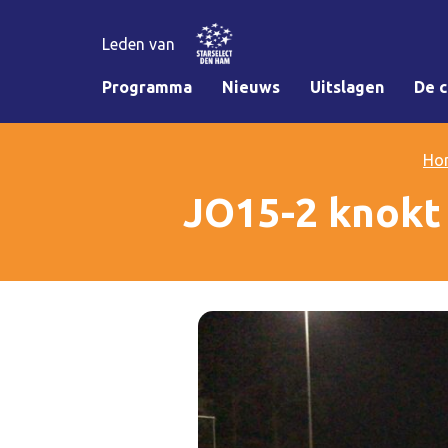
Leden van
Programma
Nieuws
Uitslagen
De c
Ho
JO15-2 knokt 