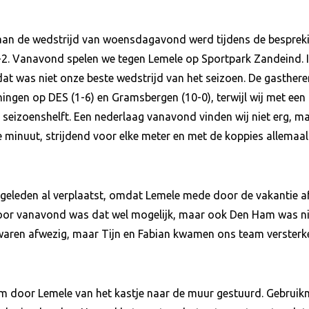
an de wedstrijd van woensdagavond werd tijdens de bespreki
2. Vanavond spelen we tegen Lemele op Sportpark Zandeind. 
at was niet onze beste wedstrijd van het seizoen. De gasthere
ngen op DES (1-6) en Gramsbergen (10-0), terwijl wij met een 
eizoenshelft. Een nederlaag vanavond vinden wij niet erg, maa
 minuut, strijdend voor elke meter en met de koppies allemaal 
 geleden al verplaatst, omdat Lemele mede door de vakantie a
oor vanavond was dat wel mogelijk, maar ook Den Ham was nie
) waren afwezig, maar Tijn en Fabian kwamen ons team versterk
am door Lemele van het kastje naar de muur gestuurd. Gebruik