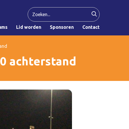
ams
Lid worden
Sponsoren
Contact
tand
-0 achterstand