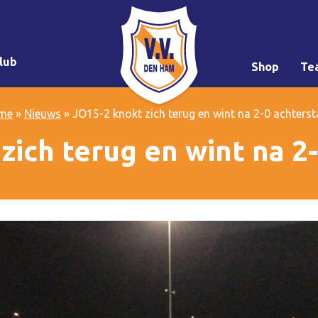
lub
Shop
Te
me
»
Nieuws
»
JO15-2 knokt zich terug en wint na 2-0 achters
zich terug en wint na 2