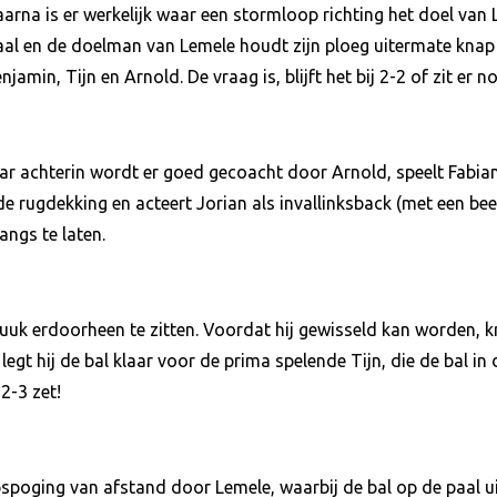
aarna is er werkelijk waar een stormloop richting het doel van 
aal en de doelman van Lemele houdt zijn ploeg uitermate knap
amin, Tijn en Arnold. De vraag is, blijft het bij 2-2 of zit er n
r achterin wordt er goed gecoacht door Arnold, speelt Fabian 
de rugdekking en acteert Jorian als invallinksback (met een b
angs te laten.
Luuk erdoorheen te zitten. Voordat hij gewisseld kan worden, kri
legt hij de bal klaar voor de prima spelende Tijn, die de bal in 
2-3 zet!
poging van afstand door Lemele, waarbij de bal op de paal ui