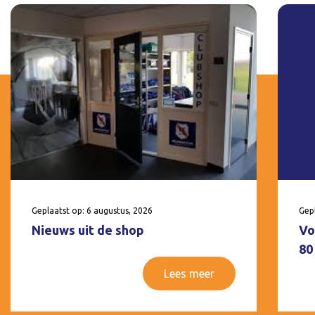
Geplaatst op: 6 augustus, 2026
Gepl
Nieuws uit de shop
Vo
80
Lees meer