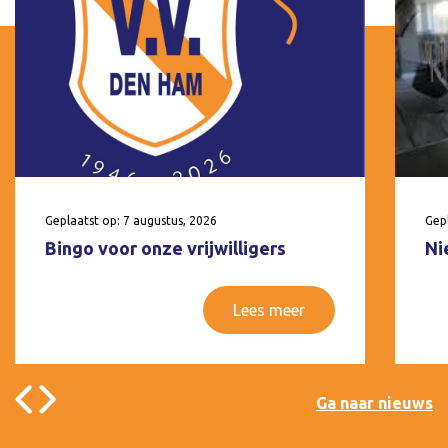
Geplaatst op: 7 augustus, 2026
Gepl
Bingo voor onze vrijwilligers
Ni
Lees meer
Ga naar nieuws